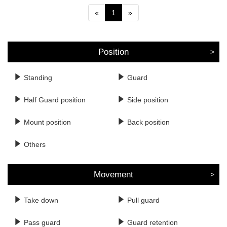
«
1
»
Position
Standing
Guard
Half Guard position
Side position
Mount position
Back position
Others
Movement
Take down
Pull guard
Pass guard
Guard retention