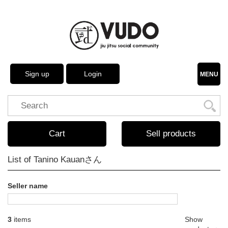
Sign up
Login
MENU
Cart
Sell products
List of Tanino Kauanさん
Seller name
3
items
Show