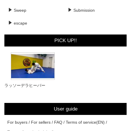
Sweep
Submission
escape
PICK UP!!
ラッソーデラヒーバー
User guide
For buyers
For sellers
FAQ
Terms of service(EN)