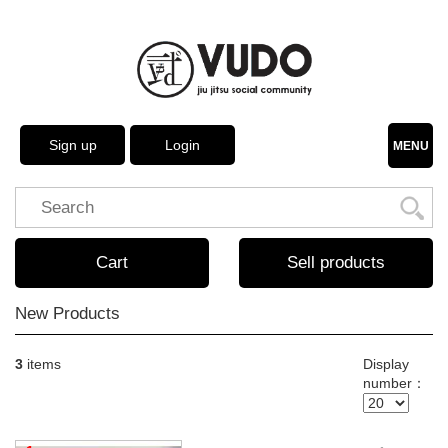
Sign up
Login
MENU
Cart
Sell products
New Products
3
items
Display
number：